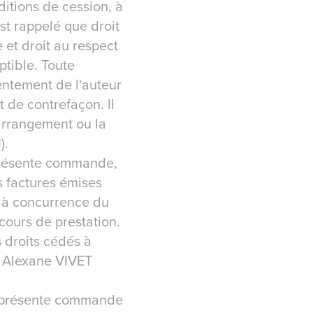
ditions de cession, à
est rappelé que droit
 et droit au respect
ptible. Toute
sentement de l'auteur
it de contrefaçon. Il
'arrangement ou la
).
a présente commande,
s factures émises
, à concurrence du
ours de prestation.
s droits cédés à
r Alexane VIVET
 la présente commande