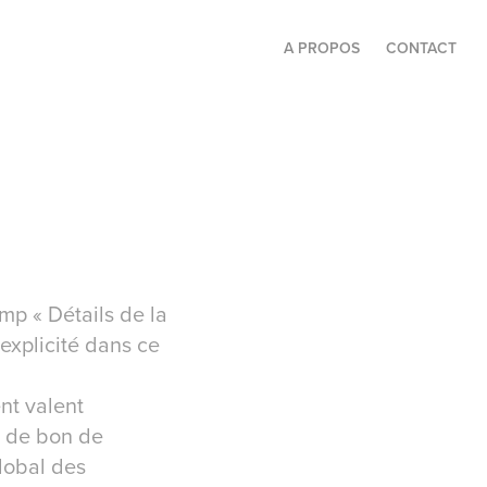
A PROPOS
CONTACT
amp « Détails de la
 explicité dans ce
ent valent
e de bon de
lobal des