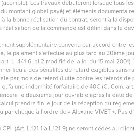
r (acompte). Les travaux débuteront lorsque tous le
du montant global payé) et éléments documentaire
 à la bonne réalisation du contrat, seront à la dispo
e réalisation de la commande est défini dans le devi
iement supplémentaire convenu par accord entre les
ure, le paiement s'effectue au plus tard au 30ème jou
art. L. 441-6, al.2 modifié de la loi du 15 mai 2001).
ner lieu à des pénalités de retard exigibles sans r
tale par mois de retard (Lutte contre les retards de 
i qu'à une indemnité forfaitaire de 40€ (C. Com. art.
ncera le deuxième jour ouvrable après la date de
 calcul prendra fin le jour de la réception du règle
u par chèque à l’ordre de « Alexane VIVET ». Pas 
PI (Art. L.121-1 à L.121-9) ne seront cédés au clien