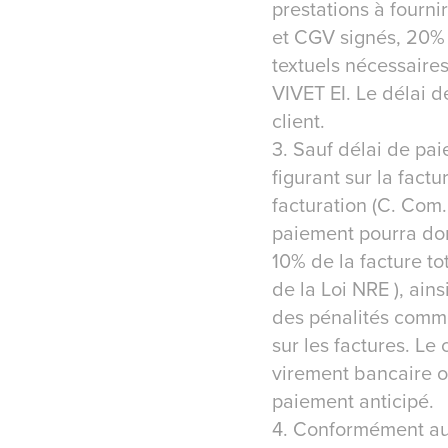
prestations à fourni
et CGV signés, 20% 
textuels nécessaires
VIVET EI. Le délai d
client.
3. Sauf délai de pa
figurant sur la fact
facturation (C. Com. 
paiement pourra don
10% de la facture to
de la Loi NRE ), ains
des pénalités comme
sur les factures. Le
virement bancaire o
paiement anticipé.
4. Conformément au C