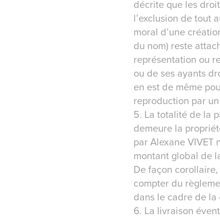
décrite que les droi
l’exclusion de tout a
moral d’une créatio
du nom) reste attac
représentation ou re
ou de ses ayants droi
en est de même pour 
reproduction par un 
5. La totalité de la
demeure la propriét
par Alexane VIVET ne
montant global de l
De façon corollaire,
compter du règlemen
dans le cadre de l
6. La livraison éven