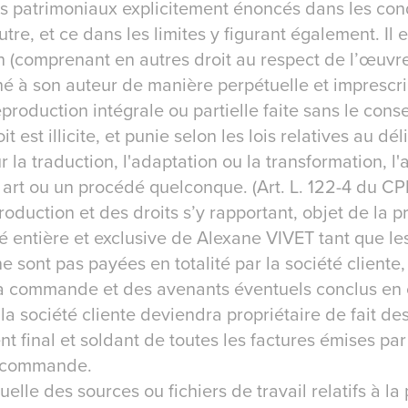
ts patrimoniaux explicitement énoncés dans les con
utre, et ce dans les limites y figurant également. Il 
n (comprenant en autres droit au respect de l’œuvre
hé à son auteur de manière perpétuelle et imprescri
production intégrale ou partielle faite sans le con
t est illicite, et punie selon les lois relatives au dél
la traduction, l'adaptation ou la transformation, l
art ou un procédé quelconque. (Art. L. 122-4 du CPI
 production et des droits s’y rapportant, objet de l
é entière et exclusive de Alexane VIVET tant que le
 sont pas payées en totalité par la société cliente
a commande et des avenants éventuels conclus en c
 la société cliente deviendra propriétaire de fait de
t final et soldant de toutes les factures émises pa
a commande.
tuelle des sources ou fichiers de travail relatifs à