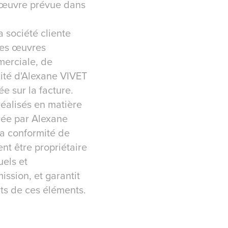
 l'œuvre prévue dans
a société cliente
des œuvres
merciale, de
cité d'Alexane VIVET
e sur la facture.
réalisés en matière
vrée par Alexane
la conformité de
nt être propriétaire
uels et
ssion, et garantit
its de ces éléments.